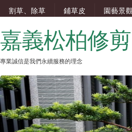
割草、除草
鋪草皮
園藝景
五葉松修剪
嘉義松柏修剪
專業誠信是我們永續服務的理念