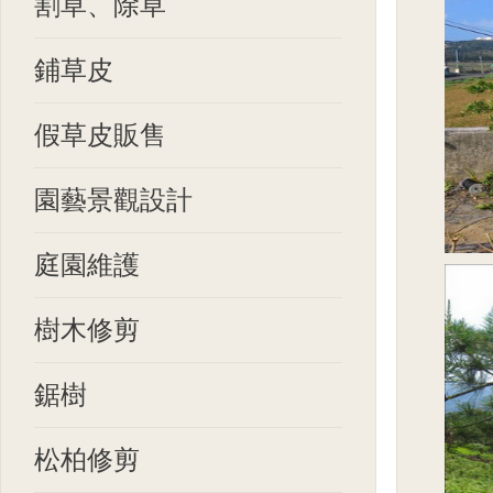
割草、除草
鋪草皮
假草皮販售
園藝景觀設計
庭園維護
樹木修剪
鋸樹
松柏修剪