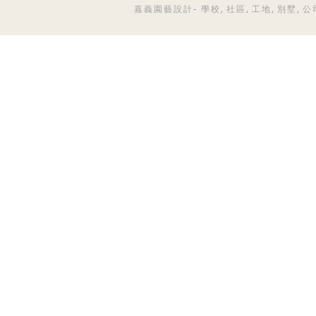
嘉義園藝設計- 學校, 社區, 工地, 別墅, 公