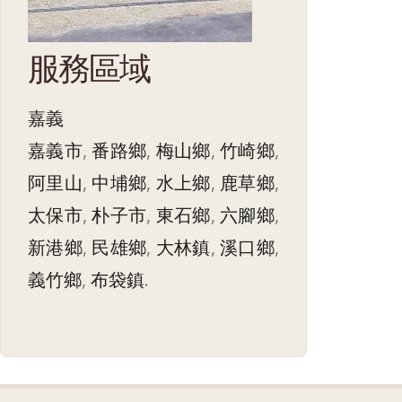
服務區域
嘉義
嘉義市
,
番路鄉
,
梅山鄉
,
竹崎鄉
,
阿里山
,
中埔鄉
,
水上鄉
,
鹿草鄉
,
太保市
,
朴子市
,
東石鄉
,
六腳鄉
,
新港鄉
,
民雄鄉
,
大林鎮
,
溪口鄉
,
義竹鄉
,
布袋鎮
.