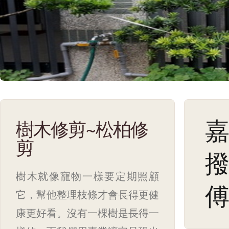
嘉
樹木修剪~松柏修
剪
撥
樹木就像寵物一樣要定期照顧
傅
它，幫他整理枝條才會長得更健
康更好看。沒有一棵樹是長得一