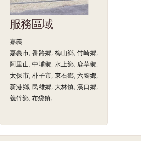
服務區域
嘉義
嘉義市
,
番路鄉
,
梅山鄉
,
竹崎鄉
,
阿里山
,
中埔鄉
,
水上鄉
,
鹿草鄉
,
太保市
,
朴子市
,
東石鄉
,
六腳鄉
,
新港鄉
,
民雄鄉
,
大林鎮
,
溪口鄉
,
義竹鄉
,
布袋鎮
.