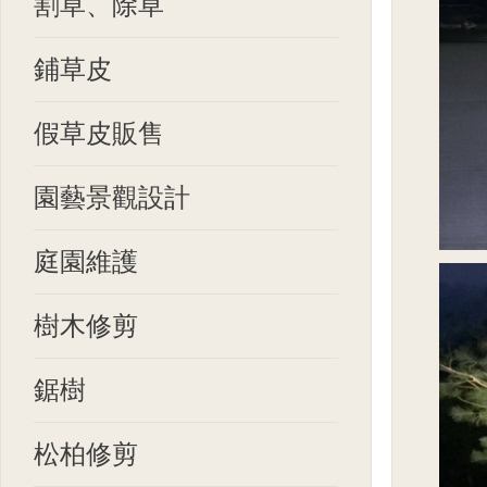
割草、除草
鋪草皮
假草皮販售
園藝景觀設計
庭園維護
樹木修剪
鋸樹
松柏修剪