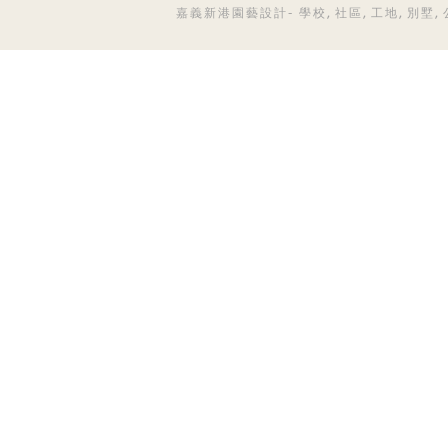
嘉義新港園藝設計- 學校, 社區, 工地, 別墅, 