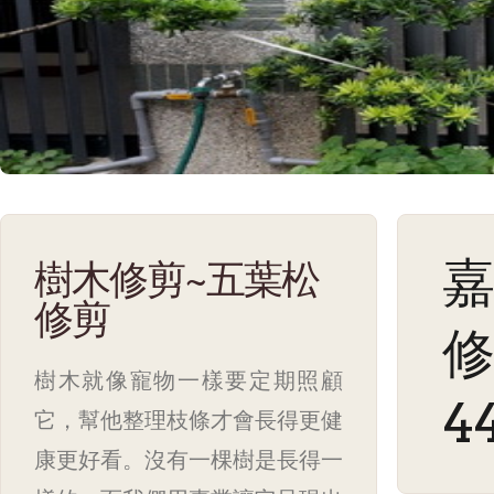
嘉
樹木修剪~五葉松
修剪
修
樹木就像寵物一樣要定期照顧
4
它，幫他整理枝條才會長得更健
康更好看。沒有一棵樹是長得一