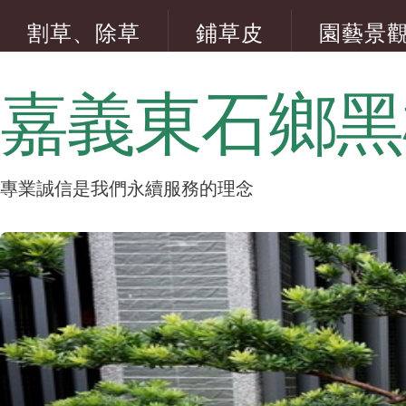
割草、除草
鋪草皮
園藝景
五葉松修剪
嘉義東石鄉黑
專業誠信是我們永續服務的理念