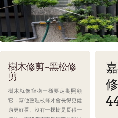
嘉
樹木修剪~黑松修
剪
修
樹木就像寵物一樣要定期照顧
4
它，幫他整理枝條才會長得更健
康更好看。沒有一棵樹是長得一