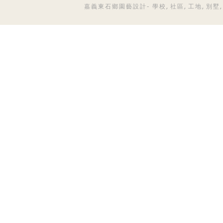
嘉義東石鄉園藝設計- 學校, 社區, 工地, 別墅, 