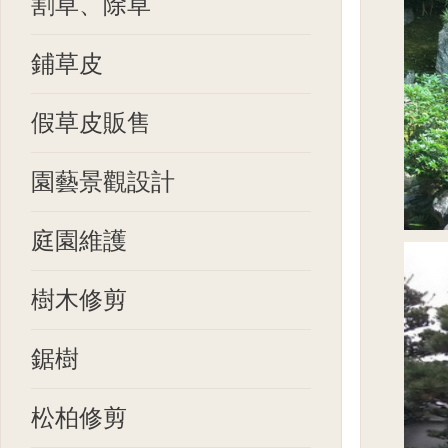
割草、除草
鋪草皮
假草皮販售
園藝景觀設計
庭園維護
樹木修剪
鋸樹
松柏修剪