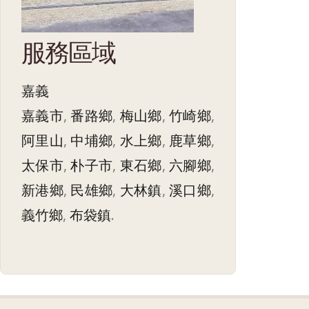
服務區域
嘉義
嘉義市
,
番路鄉
,
梅山鄉
,
竹崎鄉
,
阿里山
,
中埔鄉
,
水上鄉
,
鹿草鄉
,
太保市
,
朴子市
,
東石鄉
,
六腳鄉
,
新港鄉
,
民雄鄉
,
大林鎮
,
溪口鄉
,
義竹鄉
,
布袋鎮
.