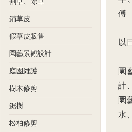
割草、除草
傅
鋪草皮
假草皮販售
以
園藝景觀設計
園
庭園維護
計
樹木修剪
園
鋸樹
水、景
松柏修剪