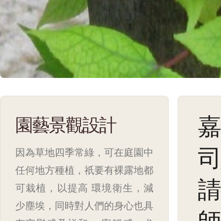
嘉
園藝景觀設計
司
因為草地四季常綠，可在庭園中
任何地方種植，祇要有裸露地都
請
可栽植，以提高 環境衛生，減
少塵埃，同時對人們的身心也具