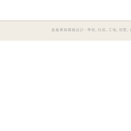
嘉義番路園藝設計- 學校, 社區, 工地, 別墅, 