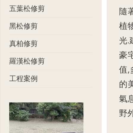
五葉松修剪
隨
植
黑松修剪
光
真柏修剪
豪
羅漢松修剪
值
工程案例
的
氣
野