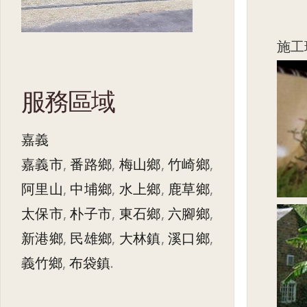
施工
服務區域
嘉義
嘉義市
,
番路鄉
,
梅山鄉
,
竹崎鄉
,
阿里山
,
中埔鄉
,
水上鄉
,
鹿草鄉
,
太保市
,
朴子市
,
東石鄉
,
六腳鄉
,
新港鄉
,
民雄鄉
,
大林鎮
,
溪口鄉
,
義竹鄉
,
布袋鎮
.