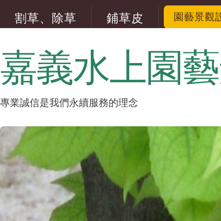
割草、除草
鋪草皮
園藝景觀
松柏修剪
五葉松修剪
嘉義水上園藝
專業誠信是我們永續服務的理念