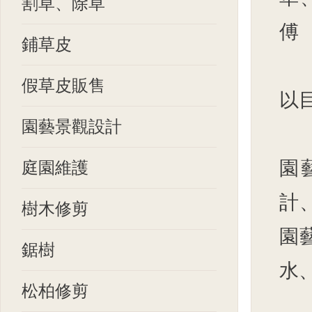
割草、除草
傅
鋪草皮
假草皮販售
以
園藝景觀設計
園
庭園維護
計
樹木修剪
園
鋸樹
水、景
松柏修剪