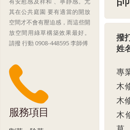
師
有安慰感及祥和 、寧靜感。尤
其在公共庭園 要有適當的開放
空間才不會有壓迫感，而這些開
放空間用綠草構築效果最好。
撥
請撥 行動 0908-448595 李師傅
姓
專
木
木
服務項目
木
草、