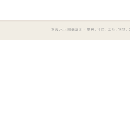
嘉義水上園藝設計- 學校, 社區, 工地, 別墅, 