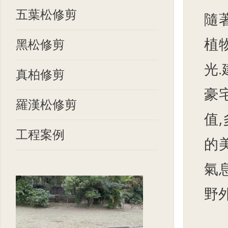
五葉松修剪
隨
植
黑松修剪
光
真柏修剪
豪
羅漢松修剪
值
工程案例
的
氣
野