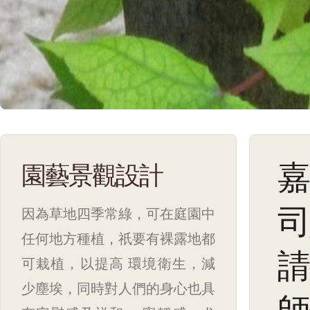
嘉
園藝景觀設計
司
因為草地四季常綠，可在庭園中
任何地方種植，祇要有裸露地都
請
可栽植，以提高 環境衛生，減
少塵埃，同時對人們的身心也具