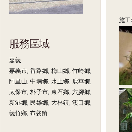
施工
服務區域
嘉義
嘉義市
,
番路鄉
,
梅山鄉
,
竹崎鄉
,
阿里山
,
中埔鄉
,
水上鄉
,
鹿草鄉
,
太保市
,
朴子市
,
東石鄉
,
六腳鄉
,
新港鄉
,
民雄鄉
,
大林鎮
,
溪口鄉
,
義竹鄉
,
布袋鎮
.